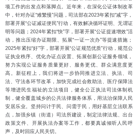
项工作的出发点和落脚点。近年来，在深化公证体制改革
中，针对办证“难繁慢”问题，司法部在2023年紧扣“减”字，
部署开展“公证减证便民”行动，有效解决循环证明、无谓证
明等问题；2024年紧扣“快”字，部署开展“公证提速增效”活
动，推出压缩办证期限、拓展“一证一次办”等提速措施；
2025年紧扣“好”字，部署开展“公证规范优质”行动，规范公
证执业秩序、优化办证点设置、拓展创新公证服务领域，
努力实现公证服务质量更好、服务更优、群众满意度更
高。新征程上，我们将进一步协同推进立法、执法、司
法、守法各环节改革，加快完成社会救助法、医疗保障法
等增进民生福祉的立法项目，健全公正执法司法体制机
制，健全覆盖城乡的公共法律服务体系，用法治保障人民
安居乐业。坚持问计于民、问需于民，用好基层立法联系
点，加强乡镇（街道）司法所建设，制定法律法规、出台
政策文件、开展执法办案等工作，都要真诚倾听人民呼
声，及时回应人民关切。