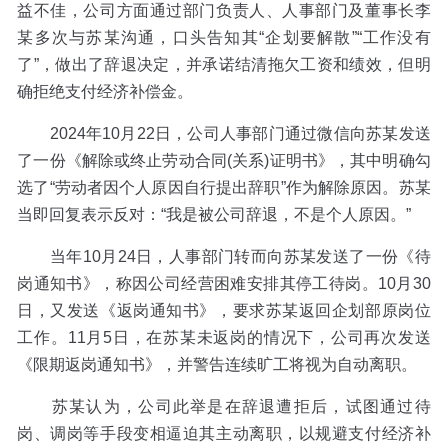
益不佳，公司方面通过部门负责人、人事部门及董事长李
某多次与苏某沟通，口头告知其“企划要解散”“工作没有
了”，做出了辞退决定，并承诺结清拖欠工资和绩效，但明
确拒绝支付经济补偿金。
2024年10月22日，公司人事部门通过微信向苏某发送
了一份《解除或终止劳动合同(关系)证明书》，其中明确勾
选了“劳动者因个人原因自行提出辞职”作为解除原因。苏某
当即回复表示反对：“我是被公司辞退，不是个人原因。”
当年10月24日，人事部门转而向苏某发送了一份《待
岗通知书》，称因公司经营困难安排其停工待岗。10月30
日，又发送《返岗通知书》，要求苏某返回企划部原岗位
工作。11月5日，在苏某未返岗的情况下，公司再次发送
《限期返岗通知书》，并警告连续旷工将视为自动离职。
苏某认为，公司此举是在辞退遭拒后，试图通过待
岗、调岗等手段变相逼迫其主动离职，以规避支付经济补