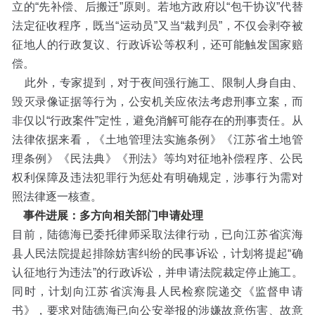
立的“先补偿、后搬迁”原则。若地方政府以“包干协议”代替
法定征收程序，既当“运动员”又当“裁判员”，不仅会剥夺被
征地人的行政复议、行政诉讼等权利，还可能触发国家赔
偿。
此外，专家提到，对于夜间强行施工、限制人身自由、
毁灭录像证据等行为，公安机关应依法考虑刑事立案，而
非仅以“行政案件”定性，避免消解可能存在的刑事责任。从
法律依据来看，《土地管理法实施条例》《江苏省土地管
理条例》《民法典》《刑法》等均对征地补偿程序、公民
权利保障及违法犯罪行为惩处有明确规定，涉事行为需对
照法律逐一核查。
事件进展：多方向相关部门申请处理
目前，陆德海已委托律师采取法律行动，已向江苏省滨海
县人民法院提起排除妨害纠纷的民事诉讼，计划将提起“确
认征地行为违法”的行政诉讼，并申请法院裁定停止施工。
同时，计划向江苏省滨海县人民检察院递交《监督申请
书》，要求对陆德海已向公安举报的涉嫌故意伤害、故意