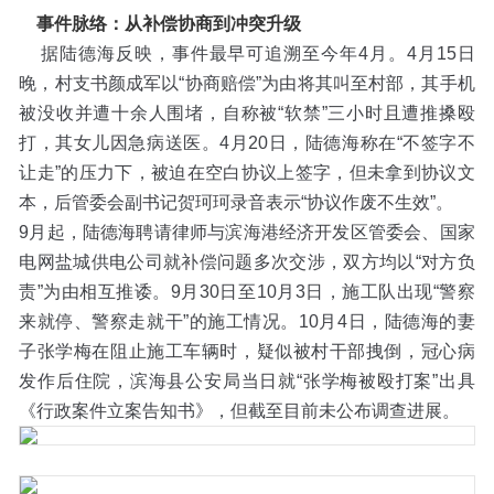
事件脉络：从补偿协商到冲突升级
据陆德海反映，事件最早可追溯至今年4月。4月15日
晚，村支书颜成军以“协商赔偿”为由将其叫至村部，其手机
被没收并遭十余人围堵，自称被“软禁”三小时且遭推搡殴
打，其女儿因急病送医。4月20日，陆德海称在“不签字不
让走”的压力下，被迫在空白协议上签字，但未拿到协议文
本，后管委会副书记贺珂珂录音表示“协议作废不生效”。
9月起，陆德海聘请律师与滨海港经济开发区管委会、国家
电网盐城供电公司就补偿问题多次交涉，双方均以“对方负
责”为由相互推诿。9月30日至10月3日，施工队出现“警察
来就停、警察走就干”的施工情况。10月4日，陆德海的妻
子张学梅在阻止施工车辆时，疑似被村干部拽倒，冠心病
发作后住院，滨海县公安局当日就“张学梅被殴打案”出具
《行政案件立案告知书》，但截至目前未公布调查进展。